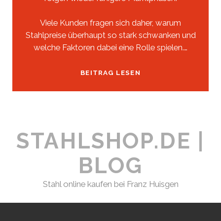
Viele Kunden fragen sich daher, warum
Stahlpreise überhaupt so stark schwanken und
welche Faktoren dabei eine Rolle spielen.…
WARUM
BEITRAG LESEN
STAHLPREISE
SCHWANKEN
–
UND
STAHLSHOP.DE |
WAS
WIR
BLOG
TUN,
UM
TROTZDEM
Stahl online kaufen bei Franz Huisgen
ZUVERLÄSSIG
ZU
LIEFERN