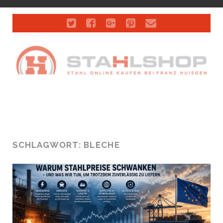
twitter
facebook
google-
pinterest
email
plus
SCHLAGWORT:
BLECHE