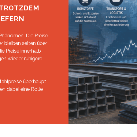
 TROTZDEM
IEFERN
 Phänomen: Die Preise
er bleiben selten über
ie Preise innerhalb
en wieder ruhigere
tahlpreise überhaupt
n dabei eine Rolle
ARUM
TAHLPREISE
CHWANKEN