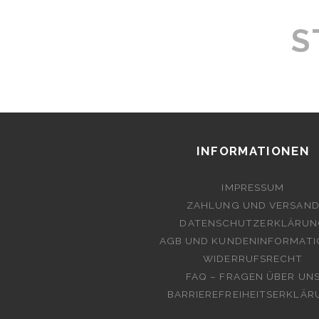
U
S
W
W
T
U
T
Z
Z
INFORMATIONEN
L
IMPRESSUM
ZAHLUNG UND VERSAN
DATENSCHUTZERKLÄRUN
AGB UND KUNDENINFORMAT
WIDERRUFSRECHT
FAQ – FRAGEN ÜBER UN
BARRIEREFREIHEITSERKLÄ