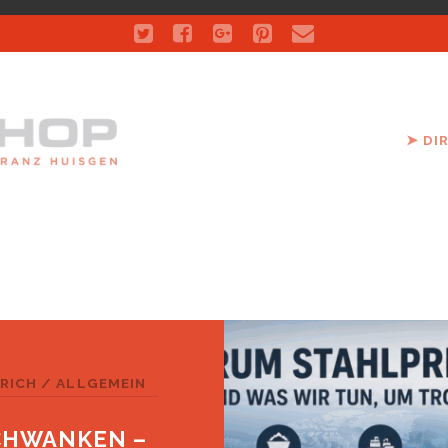
twitter
facebook
google-
pinterest
email
plus
➤ DI
NRICH
/
ALLGEMEIN
CHWANKEN –