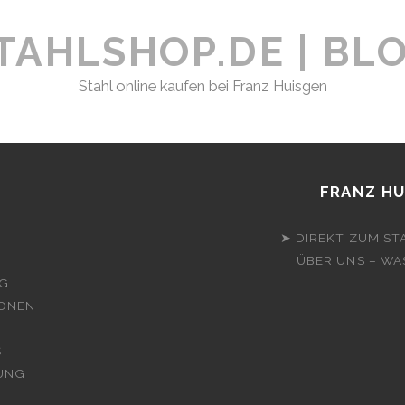
ND
TAHLSHOP.DE | BL
AS
IR
UN,
Stahl online kaufen bei Franz Huisgen
M
ROTZDEM
UVERLÄSSIG
U
FRANZ HU
IEFERN
➤ DIREKT ZUM ST
D
ÜBER UNS – WA
G
IONEN
S
RUNG