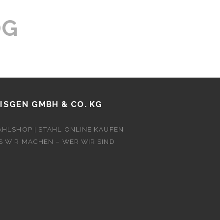
OG
ISGEN GMBH & CO. KG
AHLSHOP | STAHL ONLINE KAUFEN
S WIR MACHEN – WER WIR SIND