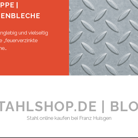
PPE |
NENBLECHE
glebig und vielseitig
 „feuerverzinkte
ne…
EUE
ARENGRUPPE
EUERVERZINKTE
RÄNENBLECHE
TAHLSHOP.DE | BL
Stahl online kaufen bei Franz Huisgen