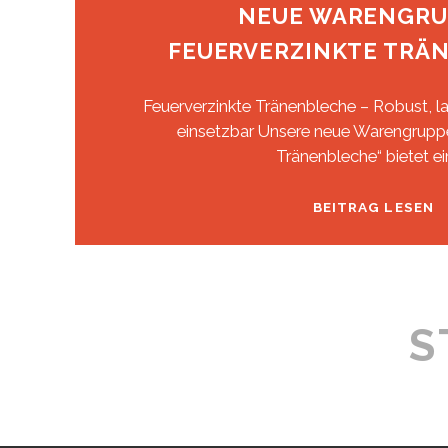
NEUE WARENGRU
FEUERVERZINKTE TRÄ
Feuerverzinkte Tränenbleche – Robust, lan
einsetzbar Unsere neue Warengruppe
Tränenbleche“ bietet ei
N
BEITRAG LESEN
W
|
F
T
S