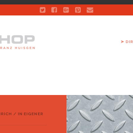
twitter
facebook
google-
pinterest
email
plus
➤ DI
NRICH
/
IN EIGENER