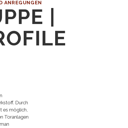
D ANREGUNGEN
PPE |
OFILE
en
kstoff. Durch
st es möglich,
en Toranlagen
 man