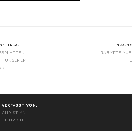
BEITRAG
NÄCHS
SPLATTEN E
RABATTE AUF
T UNSEREM K
R
VERFASST VON:
CHRISTIAN
HEINRICH