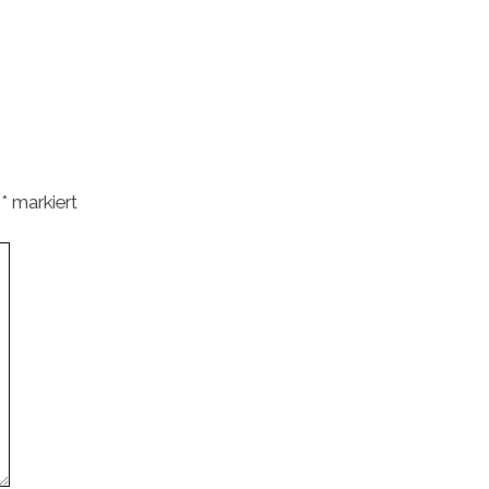
t
*
markiert