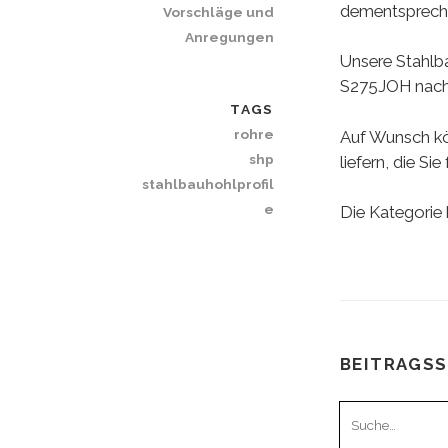
dementspreche
Vorschläge und
Anregungen
Unsere Stahlba
S275JOH nach
TAGS
rohre
Auf Wunsch kö
shp
liefern, die Si
stahlbauhohlprofil
e
Die Kategorie 
BEITRAGS
Suchen
nach: