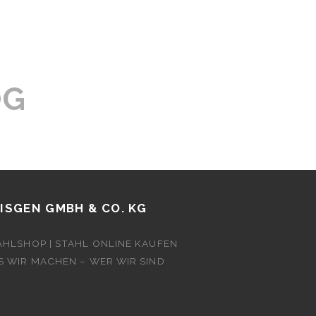
OG
ISGEN GMBH & CO. KG
AHLSHOP | STAHL ONLINE KAUFEN
S WIR MACHEN – WER WIR SIND