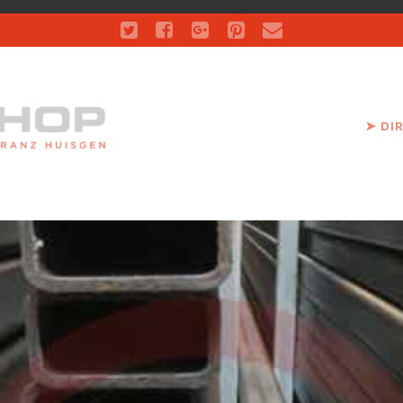
twitter
facebook
google-
pinterest
email
plus
➤ DI