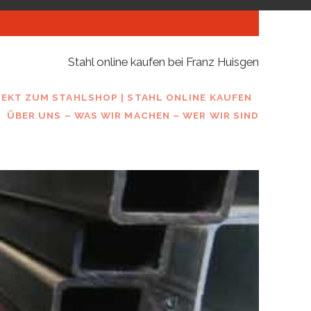
Stahl online kaufen bei Franz Huisgen
REKT ZUM STAHLSHOP | STAHL ONLINE KAUFEN
ÜBER UNS – WAS WIR MACHEN – WER WIR SIND