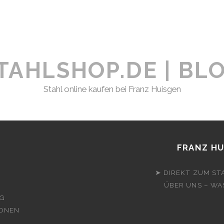
TAHLSHOP.DE | BL
Stahl online kaufen bei Franz Huisgen
FRANZ HU
➤ DIREKT ZUM ST
D
ÜBER UNS – WA
G
IONEN